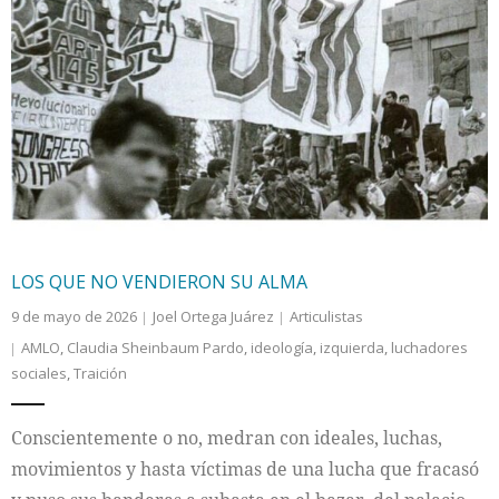
LOS QUE NO VENDIERON SU ALMA
9 de mayo de 2026
Joel Ortega Juárez
Articulistas
AMLO
,
Claudia Sheinbaum Pardo
,
ideología
,
izquierda
,
luchadores
sociales
,
Traición
Conscientemente o no, medran con ideales, luchas,
movimientos y hasta víctimas de una lucha que fracasó