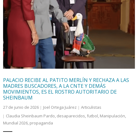
PALACIO RECIBE AL PATITO MERLÍN Y RECHAZA A LAS
MADRES BUSCADORES, A LA CNTE Y DEMÁS
MOVIMIENTOS, ES EL ROSTRO AUTORITARIO DE
SHEINBAUM
27 de junio de 2026
Joel Ortega Juárez
Articulistas
Claudia Sheinbaum Pardo
,
desaparecidos
,
futbol
,
Manipulación
,
Mundial 2026
,
propaganda