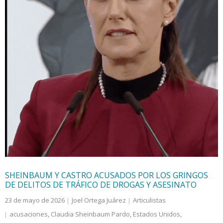
SHEINBAUM Y CASTRO ACUSADOS POR LOS GRINGOS
DE DELITOS DE TRÁFICO DE DROGAS Y ASESINATO
23 de mayo de 2026
Joel Ortega Juárez
Articulistas
acusaciones
,
Claudia Sheinbaum Pardo
,
Estados Unidos
,