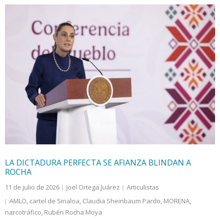
LA DICTADURA PERFECTA SE AFIANZA BLINDAN A
ROCHA
11 de julio de 2026
Joel Ortega Juárez
Articulistas
AMLO
,
cartel de Sinaloa
,
Claudia Sheinbaum Pardo
,
MORENA
,
narcotráfico
,
Rubén Rocha Moya