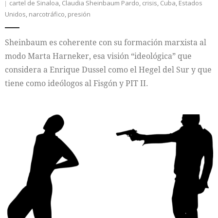
cartel de Sinaloa
,
Claudia Sheinbaum Pardo
,
crisis
,
Cuba
,
Estados
Unidos
,
narcotráfico
,
presión
Sheinbaum es coherente con su formación marxista al
modo Marta Harneker, esa visión “ideológica” que
considera a Enrique Dussel como el Hegel del Sur y que
tiene como ideólogos al Fisgón y PIT II.