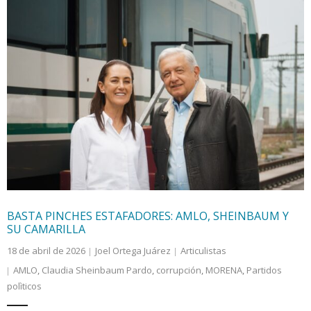
BASTA PINCHES ESTAFADORES: AMLO, SHEINBAUM Y
SU CAMARILLA
18 de abril de 2026
Joel Ortega Juárez
Articulistas
AMLO
,
Claudia Sheinbaum Pardo
,
corrupción
,
MORENA
,
Partidos
polìticos