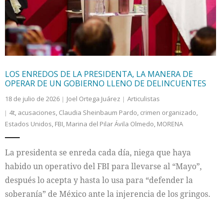
LOS ENREDOS DE LA PRESIDENTA, LA MANERA DE
OPERAR DE UN GOBIERNO LLENO DE DELINCUENTES
18 de julio de 2026
Joel Ortega Juárez
Articulistas
4t
,
acusaciones
,
Claudia Sheinbaum Pardo
,
crimen organizado
,
Estados Unidos
,
FBI
,
Marina del Pilar Ávila Olmedo
,
MORENA
La presidenta se enreda cada día, niega que haya
habido un operativo del FBI para llevarse al “Mayo”,
después lo acepta y hasta lo usa para “defender la
soberanía” de México ante la injerencia de los gringos.