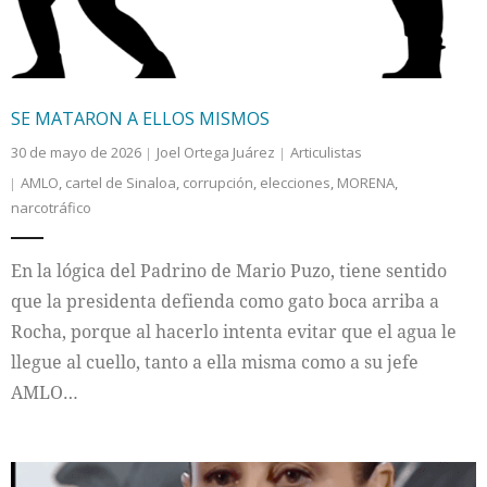
SE MATARON A ELLOS MISMOS
30 de mayo de 2026
Joel Ortega Juárez
Articulistas
AMLO
,
cartel de Sinaloa
,
corrupción
,
elecciones
,
MORENA
,
narcotráfico
En la lógica del Padrino de Mario Puzo, tiene sentido
que la presidenta defienda como gato boca arriba a
Rocha, porque al hacerlo intenta evitar que el agua le
llegue al cuello, tanto a ella misma como a su jefe
AMLO…