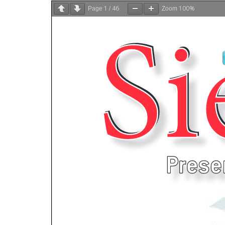
1
46
100%
Page
/
Zoom