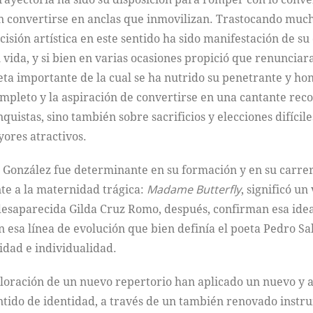
n convertirse en anclas que inmovilizan. Trastocando much
sión artística en este sentido ha sido manifestación de su
vida, y si bien en varias ocasiones propició que renuncia
a importante de la cual se ha nutrido su penetrante y hond
pleto y la aspiración de convertirse en una cantante reco
quistas, sino también sobre sacrificios y elecciones difíci
yores atractivos.
González fue determinante en su formación y en su carrera
te a la maternidad trágica:
Madame Butterfly
, significó u
desaparecida Gilda Cruz Romo, después, confirman esa idea 
en esa línea de evolución que bien definía el poeta Pedro S
idad e individualidad.
ración de un nuevo repertorio han aplicado un nuevo y atr
ntido de identidad, a través de un también renovado instr