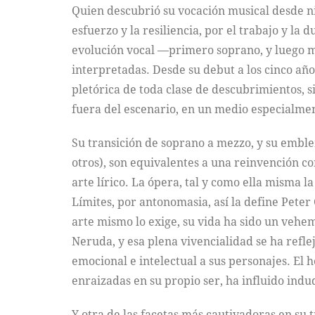
Quien descubrió su vocación musical desde n
esfuerzo y la resiliencia, por el trabajo y la
evolución vocal ––primero soprano, y luego me
interpretadas. Desde su debut a los cinco añ
pletórica de toda clase de descubrimientos, 
fuera del escenario, en un medio especialment
Su transición de soprano a mezzo, y su embl
otros), son equivalentes a una reinvención c
arte lírico. La ópera, tal y como ella misma 
Límites, por antonomasia, así la define Peter
arte mismo lo exige, su vida ha sido un veh
Neruda, y esa plena vivencialidad se ha refl
emocional e intelectual a sus personajes. El
enraizadas en su propio ser, ha influido ind
Y otra de las facetas más cautivadoras en su t