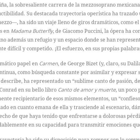
iña, la sobresaliente carrera de la mezzosoprano mexicana
 ductibilidad. Su destacada trayectoria operística ha trazado
zzo––, ha sido un viaje lleno de giros dramáticos, como el
os en
Madama Butterfly
, de Giacomo Puccini, la ópera ha con
sino además un refugio y un espacio donde se han represent
e difícil y competido. ¡El esfuerzo, en sus propias palabras
emático papel en
Carmen
, de George Bizet (y, claro, su Dalil
ontinua, como búsqueda constante por asimilar y expresar s
la describe, ha representado un “sublime canto de pasión, d
 Conrad en su bello libro
Canto de amor y muerte
, un poco
emente recipientario de esos mismos elementos, un “confie
ejado en cuanto emana de ella y trasciende al escenario, 
 hecho de que haya tenido que enfrentarse a dolorosas pérd
udablemente en su capacidad para transmitir emociones que
rayectoria ha sido su disposición para romper con lo conven