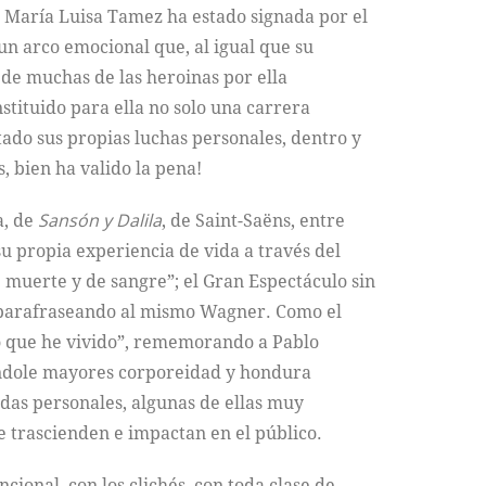
 María Luisa Tamez ha estado signada por el
 un arco emocional que, al igual que su
 de muchas de las heroinas por ella
stituido para ella no solo una carrera
ado sus propias luchas personales, dentro y
, bien ha valido la pena!
a, de
Sansón y Dalila
, de Saint-Saëns, entre
u propia experiencia de vida a través del
e muerte y de sangre”; el Gran Espectáculo sin
 parafraseando al mismo Wagner. Como el
so que he vivido”, rememorando a Pablo
dándole mayores corporeidad y hondura
idas personales, algunas de ellas muy
 trascienden e impactan en el público.
cional, con los clichés, con toda clase de