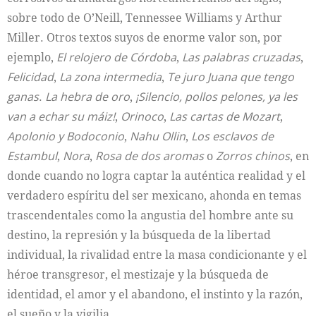
sobre todo de O’Neill, Tennessee Williams y Arthur
Miller. Otros textos suyos de enorme valor son, por
ejemplo,
El relojero de Córdoba
,
Las palabras cruzadas
,
Felicidad
,
La zona intermedia
,
Te juro Juana que tengo
ganas
.
La hebra de oro
,
¡Silencio, pollos pelones, ya les
van a echar su máiz!
,
Orinoco
,
Las cartas de Mozart
,
Apolonio y Bodoconio
,
Nahu Ollin
,
Los esclavos de
Estambul
,
Nora
,
Rosa de dos aromas
o
Zorros chinos
, en
donde cuando no logra captar la auténtica realidad y el
verdadero espíritu del ser mexicano, ahonda en temas
trascendentales como la angustia del hombre ante su
destino, la represión y la búsqueda de la libertad
individual, la rivalidad entre la masa condicionante y el
héroe transgresor, el mestizaje y la búsqueda de
identidad, el amor y el abandono, el instinto y la razón,
el sueño y la vigilia.