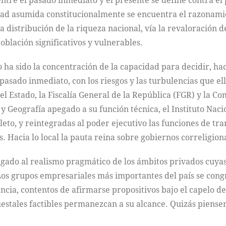
entre el pasado inmediato y el presente se define contra el
lidad asumida constitucionalmente se encuentra el razonami
 distribución de la riqueza nacional, vía la revaloración 
blación significativos y vulnerables.
 ha sido la concentración de la capacidad para decidir, ha
 pasado inmediato, con los riesgos y las turbulencias que el
del Estado, la Fiscalía General de la República (FGR) y la 
a y Geografía apegado a su función técnica, el Instituto Nac
eto, y reintegradas al poder ejecutivo las funciones de tr
Hacia lo local la pauta reina sobre gobiernos correligiona
igado al realismo pragmático de los ámbitos privados cuyas
Los grupos empresariales más importantes del país se cong
cia, contentos de afirmarse propositivos bajo el capelo del
estales factibles permanezcan a su alcance. Quizás piensen