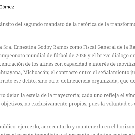
 Gómez
ránsito del segundo mandato de la retórica de la transforma
 la Sra. Ernestina Godoy Ramos como Fiscal General de la Re
campeonato mundial de fútbol de 2026 y el breve diálogo en
centración de los afines con capacidad e interés de moviliz
uayana, Michoacán; el contraste entre el señalamiento jur
rido ese delito, sino otro: delincuencia organizada, que d
o dejan la estela de la trayectoria; cada uno refleja el vínc
 objetivos, no exclusivamente propios, pues la voluntad es 
público; ejercerlo, acrecentarlo y mantenerlo en el horizont