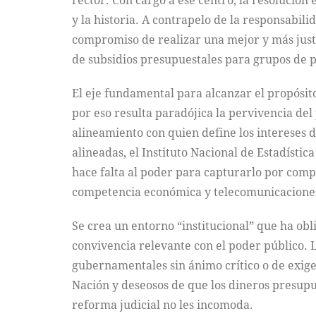
rector. Con cargo a ese centro, la resolución 
y la historia. A contrapelo de la responsabi
compromiso de realizar una mejor y más justa
de subsidios presupuestales para grupos de po
El eje fundamental para alcanzar el propósito
por eso resulta paradójica la pervivencia del
alineamiento con quien define los intereses 
alineadas, el Instituto Nacional de Estadístic
hace falta al poder para capturarlo por compl
competencia económica y telecomunicaciones. 
Se crea un entorno “institucional” que ha obl
convivencia relevante con el poder público. 
gubernamentales sin ánimo crítico o de exigen
Nación y deseosos de que los dineros presupu
reforma judicial no les incomoda.