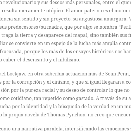
mo revolucionario y sus deseos más personales, entre el que
 resulta meramente utópico. El amor paterno es el motor d
encia sin sentido y sin proyecto, su angustiosa amargura. W
 sus predecesores (su madre, que por algo se nombra “Perfi
traga la tierra y desaparece del mapa), sino también sus fr
liar se convierte en un espejo de la lucha más amplia cont
 y fracasada, porque los más de los ensayos históricos nos 
o caber el desencanto y el nihilismo.
ronel Lockjaw, en otra soberbia actuación más de Sean Penn
por la corrupción y el cinismo, y que si igual llegaran a co
esión por la pureza racial y su deseo de controlar lo que 
como cotidiano, tan repetido como gastado. A través de su 
la lucha por la identidad y la búsqueda de la verdad en un
omo la propia novela de Thomas Pynchon, no creo que encue
o una narrativa paralela, intensificando las emociones y t