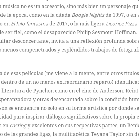
 música no es un accesorio, sino más bien un personaje qu
 de la época, como en la citada
Boogie Nights
de 1997, o en 
 o en
El hilo fantasma
de 2017, o la más ligera
Licorice Pizza
le ser fiel, como el desaparecido Philip Seymour Hoffman. 
ltar desconcertante, invita a una reflexión profunda sobre
s no menos compenetrados y espléndidos trabajos de fotogr
 de esas películas (me viene a la mente, entre otros títulos
entro de un no menos extraordinario reparto) identificada
la literatura de Pynchon como en el cine de Anderson. Rein
speranzadora y otras desencantada sobre la condición human
n se encuentra no solo en su forma artística por donde se
acidad para inspirar diálogos significativos sobre la propi
s en
casting
y excelentes en sus respectivas partes, un Beni
ro de las grandes ligas, la multifacética Teyana Taylor sin 