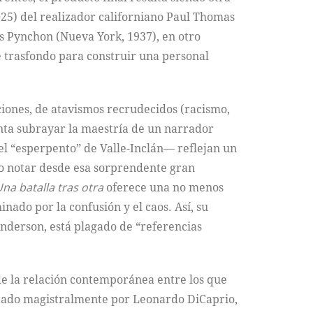
025) del realizador californiano Paul Thomas
s Pynchon (Nueva York, 1937), en otro
e trasfondo para construir una personal
iones, de atavismos recrudecidos (racismo,
inta subrayar la maestría de un narrador
l “esperpento” de Valle-Inclán–– reflejan un
izo notar desde esa sorprendente gran
na batalla tras otra
oferece una no menos
nado por la confusión y el caos. Así, su
Anderson, está plagado de “referencias
 de la relación contemporánea entre los que
tado magistralmente por Leonardo DiCaprio,