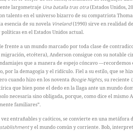
ciente largometraje
Una batalla tras otra
(Estados Unidos, 2
on talento en el universo bizarro de su compatriota Thoma
la esencia de su novela
Vineland
(1990) sirve en realidad d
y políticas en el Estados Unidos actual.
e frente a un mundo marcado por toda clase de contradicc
 migración, etcétera), Anderson consigue con su notable c
 andamiajes que a manera de espejo cóncavo ––recordemos e
por la demagogia y el ridículo. Fiel a su estilo, que se h
ñero cuando hizo en los noventa
Boogie Nights
, su reciente
U
tírica que bien pone el dedo en la llaga ante un mundo domi
 solo necesaria sino obligada, porque, como dice el mismo 
amente familiares”.
 la vez entrañables y caóticos, se convierte en una metáfora
stablishment
y el mundo común y corriente. Bob, interpre