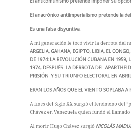
El anticomunismo pretende imponer su opció
El anacrónico antiimperialismo pretende la de
Es una falsa disyuntiva.
A mi generación le tocó vivir la derrota del n
ARGELIA, GAHANA, EGIPTO, LIBIA, EL CONG
DE 1974; LA REVOLUCIÓN CUBANA EN 1959, 
1974, DESPUÉS LA DERROTA DEL APARTHEID
PRISIÓN Y SU TRIUNFO ELECTORAL EN ABRIL
ERAN LOS AÑOS QUE EL VIENTO SOPLABA A 
A fines del Siglo XX surgió el fenómeno del “p
Chávez en Venezuela quien fundó el llamado
Al morir Hugo Chávez surgió
NICOLÁS MADU