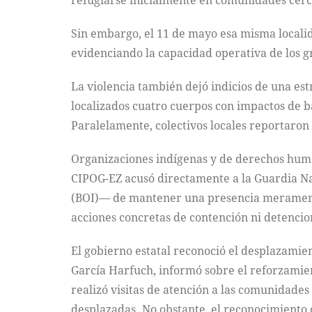
refugiarse inicialmente en comunidades cerc
Sin embargo, el 11 de mayo esa misma local
evidenciando la capacidad operativa de los g
La violencia también dejó indicios de una es
localizados cuatro cuerpos con impactos de b
Paralelamente, colectivos locales reportaron 
Organizaciones indígenas y de derechos human
CIPOG-EZ acusó directamente a la Guardia Naci
(BOI)— de mantener una presencia meramente s
acciones concretas de contención ni detencio
El gobierno estatal reconoció el desplazamie
García Harfuch, informó sobre el reforzamien
realizó visitas de atención a las comunidades
desplazadas. No obstante, el reconocimiento o