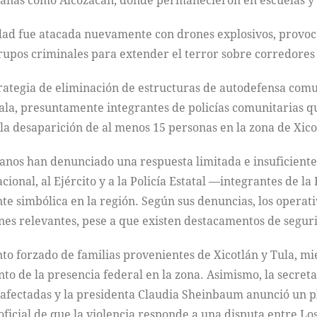
anas como Alcozacán, donde permanecieron en escuelas y 
idad fue atacada nuevamente con drones explosivos, provo
rupos criminales para extender el terror sobre corredores
trategia de eliminación de estructuras de autodefensa comu
ala, presuntamente integrantes de policías comunitarias q
la desaparición de al menos 15 personas en la zona de Xico
os han denunciado una respuesta limitada e insuficiente de
onal, al Ejército y a la Policía Estatal —integrantes de la
imbólica en la región. Según sus denuncias, los operativo
nes relevantes, pese a que existen destacamentos de segur
nto forzado de familias provenientes de Xicotlán y Tula, m
to de la presencia federal en la zona. Asimismo, la secret
 afectadas y la presidenta Claudia Sheinbaum anunció un pla
ficial de que la violencia responde a una disputa entre Los