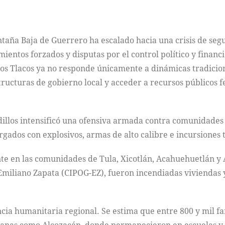
ontaña Baja de Guerrero ha escalado hacia una crisis de se
entos forzados y disputas por el control político y financ
Los Tlacos ya no responde únicamente a dinámicas tradiciona
tructuras de gobierno local y acceder a recursos públicos f
dillos intensificó una ofensiva armada contra comunidades
ados con explosivos, armas de alto calibre e incursiones t
te en las comunidades de Tula, Xicotlán, Acahuehuetlán y
Emiliano Zapata (CIPOG-EZ), fueron incendiadas viviendas 
cia humanitaria regional. Se estima que entre 800 y mil f