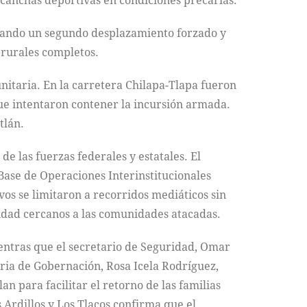
canchas deportivas en condiciones precarias.
cando un segundo desplazamiento forzado y
 rurales completos.
nitaria. En la carretera Chilapa-Tlapa fueron
ue intentaron contener la incursión armada.
tlán.
 las fuerzas federales y estatales. El
 Base de Operaciones Interinstitucionales
s se limitaron a recorridos mediáticos sin
idad cercanos a las comunidades atacadas.
ientras que el secretario de Seguridad, Omar
aria de Gobernación, Rosa Icela Rodríguez,
n para facilitar el retorno de las familias
 Ardillos y Los Tlacos confirma que el