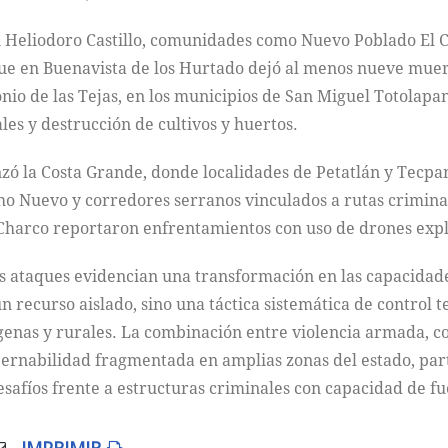
n Heliodoro Castillo, comunidades como Nuevo Poblado El 
ue en Buenavista de los Hurtado dejó al menos nueve muer
onio de las Tejas, en los municipios de San Miguel Totolap
es y destrucción de cultivos y huertos.
zó la Costa Grande, donde localidades de Petatlán y Tecp
o Nuevo y corredores serranos vinculados a rutas criminal
Charco reportaron enfrentamientos con uso de drones expl
os ataques evidencian una transformación en las capacidade
n recurso aislado, sino una táctica sistemática de control t
enas y rurales. La combinación entre violencia armada, con
bernabilidad fragmentada en amplias zonas del estado, par
esafíos frente a estructuras criminales con capacidad de fue