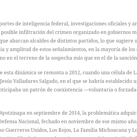
portes de inteligencia federal, investigaciones oficiales y a
 posible infiltración del crimen organizado en gobiernos mu
o que abarcan alcaldes de distintos partidos, lo que sugier
ia y amplitud de estos señalamientos, en la mayoría de los
o en el terreno de la sospecha más que en el de la sanción
e esta dinámica se remonta a 2012, cuando una célula de 
 Jesús Valladares Salgado, en el que se habría establecido 
anticipaba un patrón de coexistencia —voluntaria o forzad
e Ayotzinapa en septiembre de 2014, la problemática adquiri
a Defensa Nacional, fechado en noviembre de ese mismo año,
o Guerreros Unidos, Los Rojos, La Familia Michoacana y Lo