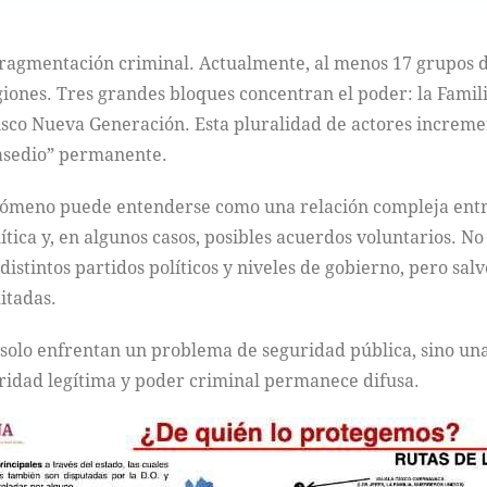
fragmentación criminal. Actualmente, al menos 17 grupos del
giones. Tres grandes bloques concentran el poder: la Fami
alisco Nueva Generación. Esta pluralidad de actores increm
“asedio” permanente.
fenómeno puede entenderse como una relación compleja entr
ica y, en algunos casos, posibles acuerdos voluntarios. No 
istintos partidos políticos y niveles de gobierno, pero sal
itadas.
o solo enfrentan un problema de seguridad pública, sino un
toridad legítima y poder criminal permanece difusa.