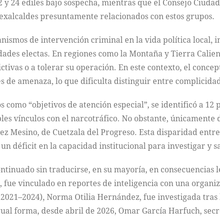
 y 24 ediles bajo sospecha, mientras que el Consejo Ciudad
y exalcaldes presuntamente relacionados con estos grupos.
mos de intervención criminal en la vida política local, in
idades electas. En regiones como la Montaña y Tierra Calie
ctivas o a tolerar su operación. En este contexto, el conce
s de amenaza, lo que dificulta distinguir entre complicida
s como “objetivos de atención especial”, se identificó a 1
bles vínculos con el narcotráfico. No obstante, únicamente 
arez Mesino, de Cuetzala del Progreso. Esta disparidad ent
un déficit en la capacidad institucional para investigar y 
ntinuado sin traducirse, en su mayoría, en consecuencias le
, fue vinculado en reportes de inteligencia con una organi
(2021–2024), Norma Otilia Hernández, fue investigada tras 
gual forma, desde abril de 2026, Omar García Harfuch, sec