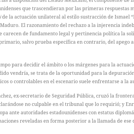
las a disposición del Estado Mexicano, el componente de la 
unidenses que trascendieran por las primeras respuestas m
i
de la actuación unilateral al estilo sustracción de Ismael
 Maduro. El razonamiento del rechazo a la injerencia indeb
 carecen de fundamento legal y pertinencia política la sol
primario, salvo prueba específica en contrario, del apego a 
mpo para decidir el ámbito o los márgenes para la actuació
ido vendría, se trata de la oportunidad para la depuración
s o controlables en el escenario suele enfrentarse a la au
hez, ex-secretario de Seguridad Pública, cruzó la fronter
larándose no culpable en el tribunal que lo requirió; y En
opa ante autoridades estadounidenses con estatus diplomát
rmaciones reveladas en forma posterior a la llamada de ese