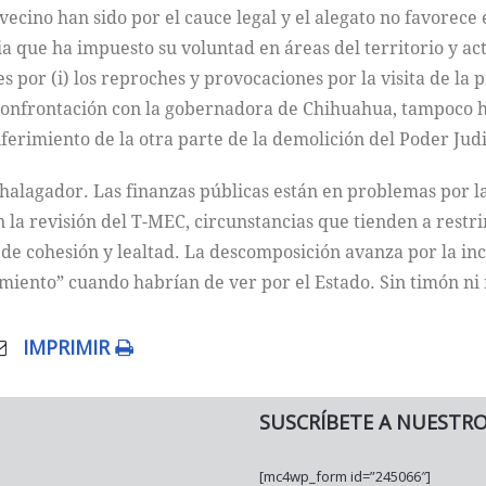
vecino han sido por el cauce legal y el alegato no favorece
a que ha impuesto su voluntad en áreas del territorio y ac
por (i) los reproches y provocaciones por la visita de la 
a confrontación con la gobernadora de Chihuahua, tampoco h
iferimiento de la otra parte de la demolición del Poder Judi
halagador. Las finanzas públicas están en problemas por la
n la revisión del T-MEC, circunstancias que tienden a rest
e de cohesión y lealtad. La descomposición avanza por la in
iento” cuando habrían de ver por el Estado. Sin timón ni
IMPRIMIR
SUSCRÍBETE A NUESTR
[mc4wp_form id=”245066″]