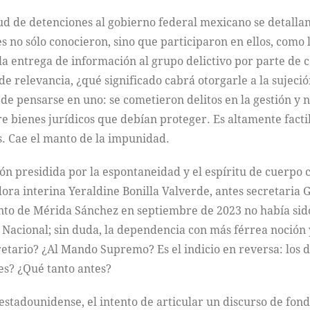
tud de detenciones al gobierno federal mexicano se detalla
 no sólo conocieron, sino que participaron en ellos, como 
 la entrega de información al grupo delictivo por parte de 
e relevancia, ¿qué significado cabrá otorgarle a la sujeci
de pensarse en uno: se cometieron delitos en la gestión y 
e bienes jurídicos que debían proteger. Es altamente facti
es. Cae el manto de la impunidad.
ión presidida por la espontaneidad y el espíritu de cuerpo 
ora interina Yeraldine Bonilla Valverde, antes secretaria
to de Mérida Sánchez en septiembre de 2023 no había sido 
 Nacional; sin duda, la dependencia con más férrea noción 
retario? ¿Al Mando Supremo? Es el indicio en reversa: los d
es? ¿Qué tanto antes?
 estadounidense, el intento de articular un discurso de fond