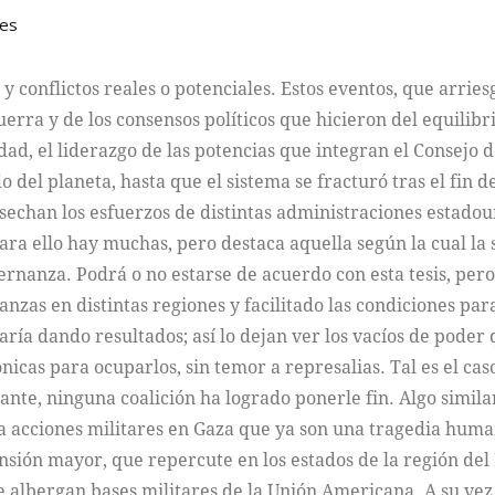
les
 y conflictos reales o potenciales. Estos eventos, que arries
erra y de los consensos políticos que hicieron del equilib
d, el liderazgo de las potencias que integran el Consejo d
del planeta, hasta que el sistema se fracturó tras el fin de
cosechan los esfuerzos de distintas administraciones estado
ara ello hay muchas, pero destaca aquella según la cual 
nanza. Podrá o no estarse de acuerdo con esta tesis, pero
ianzas en distintas regiones y facilitado las condiciones par
aría dando resultados; así lo dejan ver los vacíos de poder 
icas para ocuparlos, sin temor a represalias. Tal es el ca
ante, ninguna coalición ha logrado ponerle fin. Algo simil
a acciones militares en Gaza que ya son una tragedia human
nsión mayor, que repercute en los estados de la región del 
 albergan bases militares de la Unión Americana. A su vez