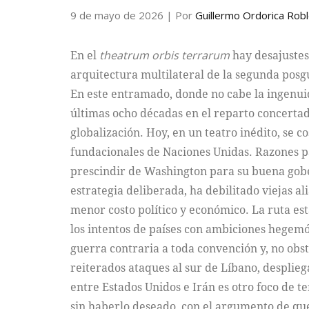
9 de mayo de 2026
| Por
Guillermo Ordorica Rob
En el
theatrum orbis terrarum
hay desajustes
arquitectura multilateral de la segunda posgu
En este entramado, donde no cabe la ingenuida
últimas ocho décadas en el reparto concertado 
globalización. Hoy, en un teatro inédito, se 
fundacionales de Naciones Unidas. Razones p
prescindir de Washington para su buena gober
estrategia deliberada, ha debilitado viejas al
menor costo político y económico. La ruta est
los intentos de países con ambiciones hegemón
guerra contraria a toda convención y, no obst
reiterados ataques al sur de Líbano, desplieg
entre Estados Unidos e Irán es otro foco de te
sin haberlo deseado, con el argumento de que