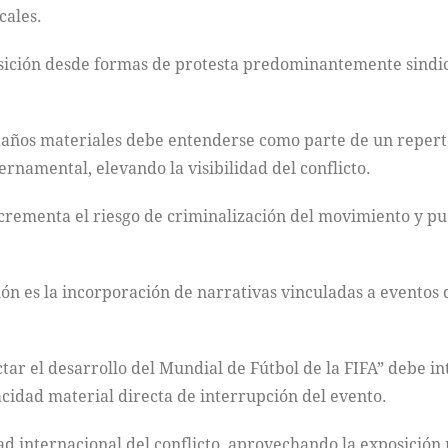
cales.
ansición desde formas de protesta predominantemente sindi
y daños materiales debe entenderse como parte de un reper
ernamental, elevando la visibilidad del conflicto.
incrementa el riesgo de criminalización del movimiento y 
ón es la incorporación de narrativas vinculadas a eventos d
ctar el desarrollo del Mundial de Fútbol de la FIFA” debe 
idad material directa de interrupción del evento.
idad internacional del conflicto, aprovechando la exposició