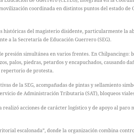
la Educación de Guerrero (CETEG), integrada en la Coordi
ovilización coordinada en distintos puntos del estado de 
 históricas del magisterio disidente, particularmente la ab
nte a la Secretaría de Educación Guerrero (SEG).
e presión simultánea en varios frentes. En Chilpancingo: b
zos, palos, piedras, petardos y encapuchados, causando daño
 repertorio de protesta.
tivas de la SEG, acompañadas de pintas y sellamiento simból
Servicio de Administración Tributaria (SAT), bloqueos viale
 realizó acciones de carácter logístico y de apoyo al paro n
rritorial escalonada”, donde la organización combina contr