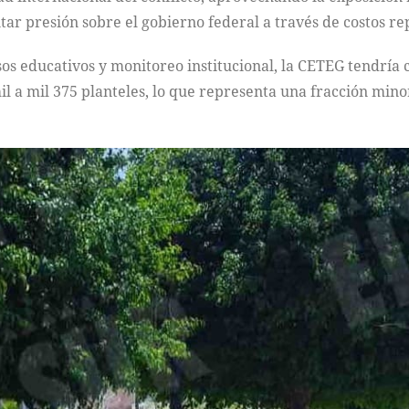
ar presión sobre el gobierno federal a través de costos re
s educativos y monitoreo institucional, la CETEG tendría c
a mil 375 planteles, lo que representa una fracción minorit