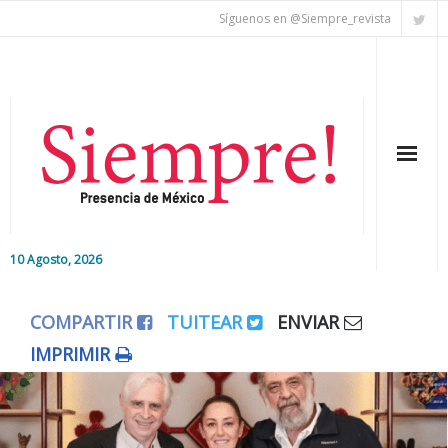
Síguenos en @Siempre_revista
10 Agosto, 2026
Inicio
COMPARTIR
TUITEAR
ENVIAR
Editorial
IMPRIMIR
Nacional
Colaboradores