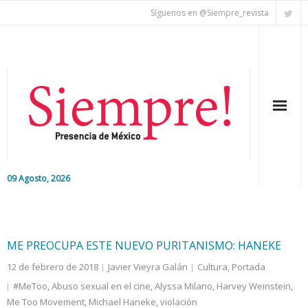
Síguenos en @Siempre_revista
09 Agosto, 2026
Inicio
Editorial
ME PREOCUPA ESTE NUEVO PURITANISMO: HANEKE
12 de febrero de 2018
Javier Vieyra Galán
Cultura
,
Portada
Nacional
#MeToo
,
Abuso sexual en el cine
,
Alyssa Milano
,
Harvey Weinstein
,
Me Too Movement
Colaboradores
,
Michael Haneke
,
violación