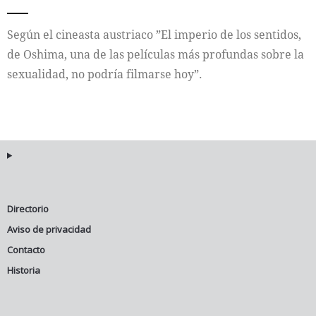
Internacional
Según el cineasta austriaco ”El imperio de los sentidos,
de Oshima, una de las películas más profundas sobre la
Cultura
sexualidad, no podría filmarse hoy”.
Directorio
Aviso de privacidad
Contacto
Historia