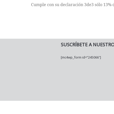
Cumple con su declaración 3de3 sólo 13% 
SUSCRÍBETE A NUESTR
[mc4wp_form id=”245066″]