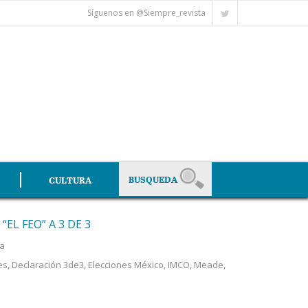
Síguenos en @Siempre_revista
CULTURA
EL FEO” A 3 DE 3
a
es
,
Declaración 3de3
,
Elecciones México
,
IMCO
,
Meade
,