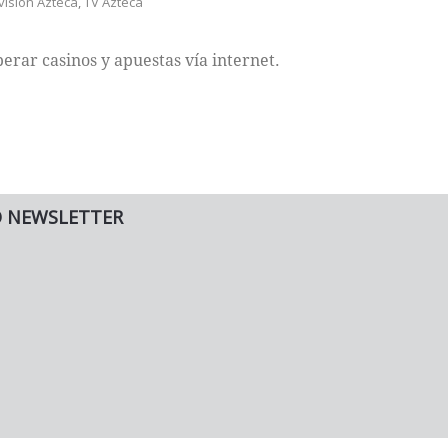
visión Azteca
,
TV Azteca
erar casinos y apuestas vía internet.
O NEWSLETTER