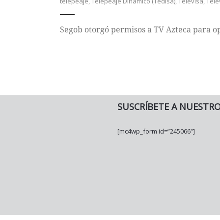
telepeaje
,
Telepeaje Dinámico (Tedisa)
,
Televisa
,
Tele
Segob otorgó permisos a TV Azteca para op
SUSCRÍBETE A NUESTR
[mc4wp_form id=”245066″]