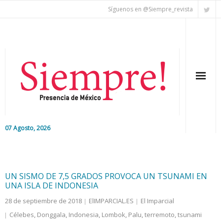
Síguenos en @Siempre_revista
07 Agosto, 2026
Inicio
Editorial
UN SISMO DE 7,5 GRADOS PROVOCA UN TSUNAMI EN
UNA ISLA DE INDONESIA
Nacional
28 de septiembre de 2018
ElIMPARCIAL.ES
El Imparcial
Célebes
,
Donggala
,
Indonesia
,
Lombok
,
Palu
,
terremoto
,
tsunami
Colaboradores