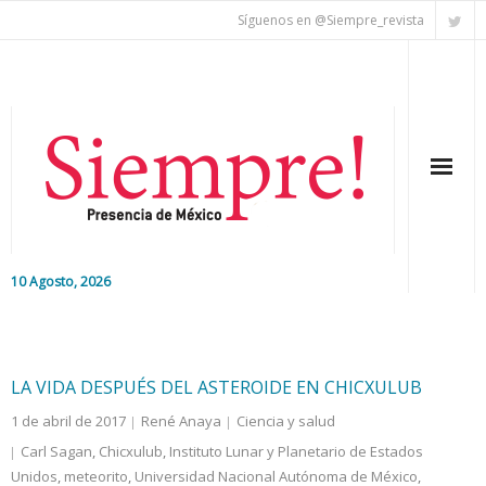
Síguenos en @Siempre_revista
10 Agosto, 2026
Inicio
Editorial
LA VIDA DESPUÉS DEL ASTEROIDE EN CHICXULUB
1 de abril de 2017
René Anaya
Ciencia y salud
Nacional
Carl Sagan
,
Chicxulub
,
Instituto Lunar y Planetario de Estados
Unidos
Colaboradores
,
meteorito
,
Universidad Nacional Autónoma de México
,