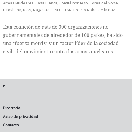
Armas Nucleares
,
Casa Blanca
,
Comité noruego
,
Corea del Norte
,
Hiroshima
,
ICAN
,
Nagasaki
,
ONU
,
OTAN
,
Premio Nobel de la Paz
Internacional
Esta coalición de más de 300 organizaciones no
Cultura
gubernamentales de alrededor de 100 países, ha sido
una “fuerza motriz” y un “actor líder de la sociedad
civil” del movimiento contra las armas nucleares.
Directorio
Aviso de privacidad
Contacto