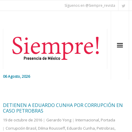
Síguenos en @Siempre_revista
06 Agosto, 2026
Inicio
Editorial
DETIENEN A EDUARDO CUNHA POR CORRUPCIÓN EN
CASO PETROBRAS
Nacional
19 de octubre de 2016
Gerardo Yong
Internacional
,
Portada
Corrupción Brasil
,
Dilma Rousseff
,
Eduardo Cunha
,
Petrobras
,
Colaboradores