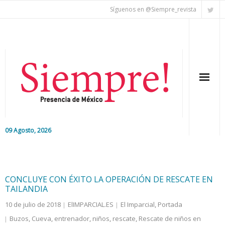
Síguenos en @Siempre_revista
09 Agosto, 2026
Inicio
Editorial
CONCLUYE CON ÉXITO LA OPERACIÓN DE RESCATE EN
TAILANDIA
Nacional
10 de julio de 2018
ElIMPARCIAL.ES
El Imparcial
,
Portada
Buzos
,
Cueva
,
entrenador
,
niños
,
rescate
,
Rescate de niños en
Colaboradores