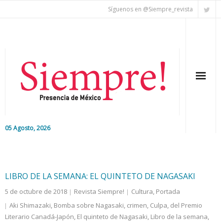
Síguenos en @Siempre_revista
05 Agosto, 2026
Inicio
Editorial
LIBRO DE LA SEMANA: EL QUINTETO DE NAGASAKI
5 de octubre de 2018
Revista Siempre!
Cultura
,
Portada
Nacional
Aki Shimazaki
,
Bomba sobre Nagasaki
,
crimen
,
Culpa
,
del Premio
Literario Canadá-Japón
Colaboradores
,
El quinteto de Nagasaki
,
Libro de la semana
,