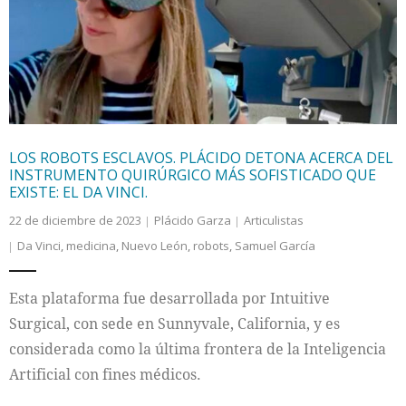
Internacional
Cultura
LOS ROBOTS ESCLAVOS. PLÁCIDO DETONA ACERCA DEL
INSTRUMENTO QUIRÚRGICO MÁS SOFISTICADO QUE
EXISTE: EL DA VINCI.
22 de diciembre de 2023
Plácido Garza
Articulistas
Da Vinci
,
medicina
,
Nuevo León
,
robots
,
Samuel García
Esta plataforma fue desarrollada por Intuitive
Surgical, con sede en Sunnyvale, California, y es
considerada como la última frontera de la Inteligencia
Artificial con fines médicos.