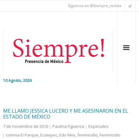
Síguenos en @Siempre_revista
10 Agosto, 2026
Inicio
Editorial
ME LLAMO JESSICA LUCERO Y ME ASESINARON EN EL
ESTADO DE MÉXICO
Nacional
7 de noviembre de 2016
Paulina Figueroa
Especiales
colonia El Parque
,
Ecatepec
,
Edo Mex
,
feminicidio
,
Feminicidio
Colaboradores