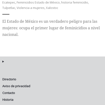
Ecatepec
,
Feminicidios Estado de México
,
historia feminicidio
,
Tulpetlac
,
Violencia a mujeres
,
Xalostoc
Internacional
El Estado de México es un verdadero peligro para las
Cultura
mujeres: ocupa el primer lugar de feminicidios a nivel
nacional.
Directorio
Aviso de privacidad
Contacto
Historia