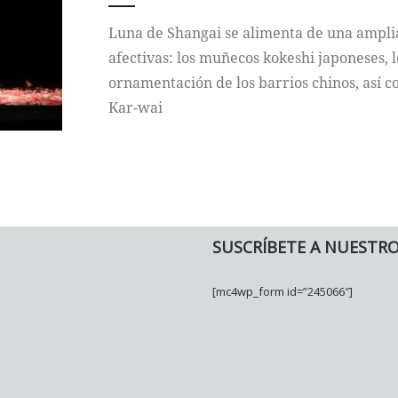
Luna de Shangai se alimenta de una amplia
afectivas: los muñecos kokeshi japoneses, l
ornamentación de los barrios chinos, así 
Kar-wai
SUSCRÍBETE A NUESTR
[mc4wp_form id=”245066″]