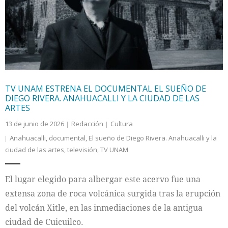
Internacional
Cultura
TV UNAM ESTRENA EL DOCUMENTAL EL SUEÑO DE
DIEGO RIVERA. ANAHUACALLI Y LA CIUDAD DE LAS
ARTES
13 de junio de 2026
Redacción
Cultura
Anahuacalli
,
documental
,
El sueño de Diego Rivera. Anahuacalli y la
ciudad de las artes
,
televisión
,
TV UNAM
El lugar elegido para albergar este acervo fue una
extensa zona de roca volcánica surgida tras la erupción
del volcán Xitle, en las inmediaciones de la antigua
ciudad de Cuicuilco.