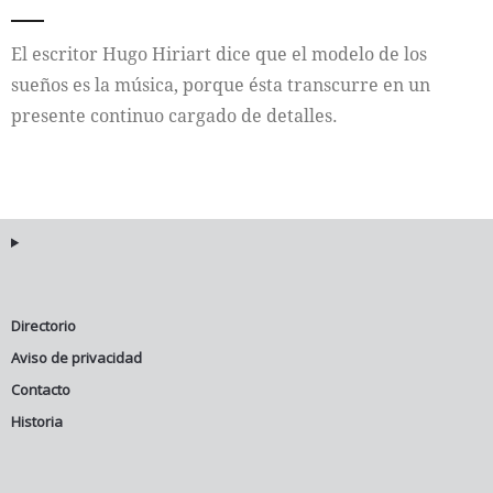
Internacional
El escritor Hugo Hiriart dice que el modelo de los
sueños es la música, porque ésta transcurre en un
Cultura
presente continuo cargado de detalles.
Directorio
Aviso de privacidad
Contacto
Historia