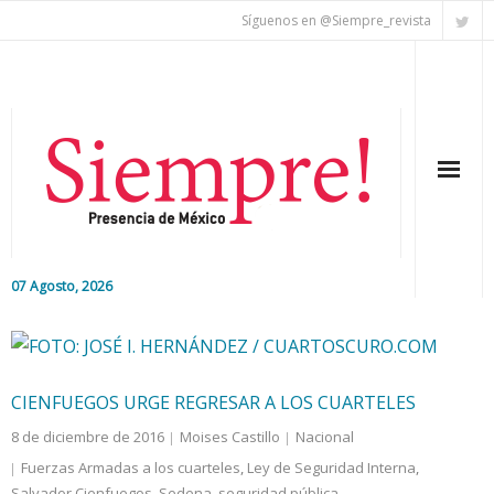
Síguenos en @Siempre_revista
07 Agosto, 2026
Inicio
Editorial
CIENFUEGOS URGE REGRESAR A LOS CUARTELES
Nacional
8 de diciembre de 2016
Moises Castillo
Nacional
Fuerzas Armadas a los cuarteles
,
Ley de Seguridad Interna
,
Colaboradores
Salvador Cienfuegos
,
Sedena
,
seguridad pública