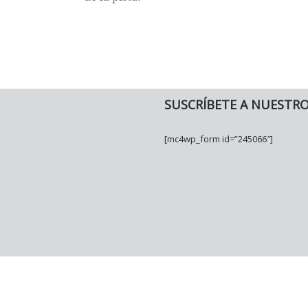
SUSCRÍBETE A NUESTR
[mc4wp_form id=”245066″]