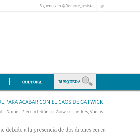
Síguenos en @Siempre_revista
CULTURA
OL PARA ACABAR CON EL CAOS DE GATWICK
al
Drones
,
Ejército británico
,
Gatwick
,
Londres
,
Vuelos
he debido a la presencia de dos drones cerca