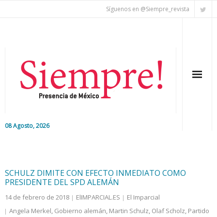
Síguenos en @Siempre_revista
08 Agosto, 2026
Inicio
Editorial
SCHULZ DIMITE CON EFECTO INMEDIATO COMO
PRESIDENTE DEL SPD ALEMÁN
Nacional
14 de febrero de 2018
ElIMPARCIAL.ES
El Imparcial
Angela Merkel
,
Gobierno alemán
,
Martin Schulz
,
Olaf Scholz
,
Partido
Colaboradores