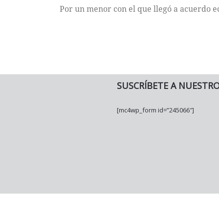
Por un menor con el que llegó a acuerdo 
SUSCRÍBETE A NUESTR
[mc4wp_form id=”245066″]