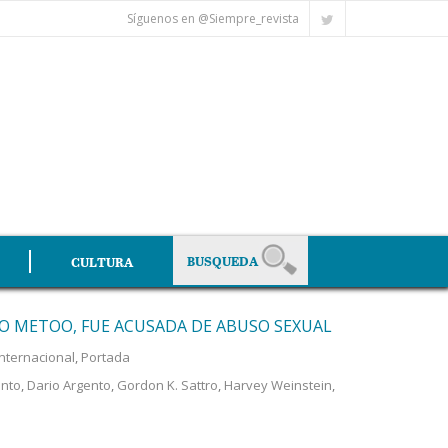
Síguenos en @Siempre_revista
CULTURA
O METOO, FUE ACUSADA DE ABUSO SEXUAL
Internacional
,
Portada
ento
,
Dario Argento
,
Gordon K. Sattro
,
Harvey Weinstein
,