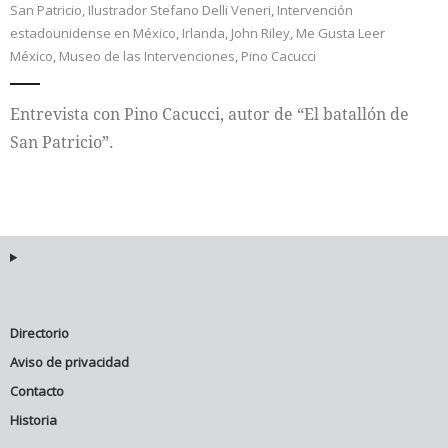
San Patricio
,
Ilustrador Stefano Delli Veneri
,
Intervención
estadounidense en México
,
Irlanda
,
John Riley
,
Me Gusta Leer
Internacional
México
,
Museo de las Intervenciones
,
Pino Cacucci
Cultura
Entrevista con Pino Cacucci, autor de “El batallón de
San Patricio”.
Directorio
Aviso de privacidad
Contacto
Historia