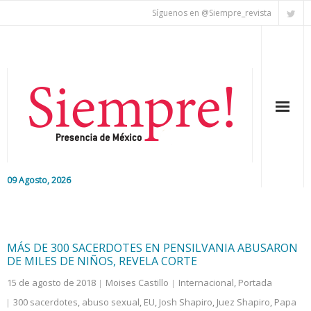
Síguenos en @Siempre_revista
09 Agosto, 2026
Inicio
Editorial
MÁS DE 300 SACERDOTES EN PENSILVANIA ABUSARON
DE MILES DE NIÑOS, REVELA CORTE
Nacional
15 de agosto de 2018
Moises Castillo
Internacional
,
Portada
300 sacerdotes
,
abuso sexual
,
EU
,
Josh Shapiro
,
Juez Shapiro
,
Papa
Colaboradores