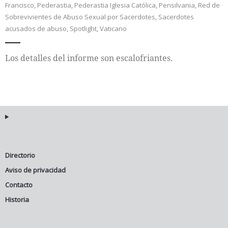
Francisco
,
Pederastia
,
Pederastia Iglesia Católica
,
Pensilvania
,
Red de
Sobrevivientes de Abuso Sexual por Sacerdotes
,
Sacerdotes
Internacional
acusados de abuso
,
Spotlight
,
Vaticano
Cultura
Los detalles del informe son escalofriantes.
Directorio
Aviso de privacidad
Contacto
Historia