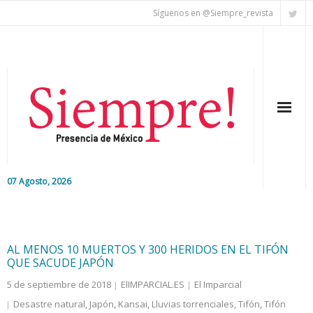
Síguenos en @Siempre_revista
07 Agosto, 2026
Inicio
Editorial
AL MENOS 10 MUERTOS Y 300 HERIDOS EN EL TIFÓN
QUE SACUDE JAPÓN
Nacional
5 de septiembre de 2018
ElIMPARCIAL.ES
El Imparcial
Desastre natural
,
Japón
,
Kansai
,
Lluvias torrenciales
,
Tifón
,
Tifón
Colaboradores