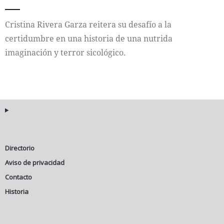
Internacional
Cristina Rivera Garza reitera su desafío a la
certidumbre en una historia de una nutrida
Cultura
imaginación y terror sicológico.
Directorio
Aviso de privacidad
Contacto
Historia