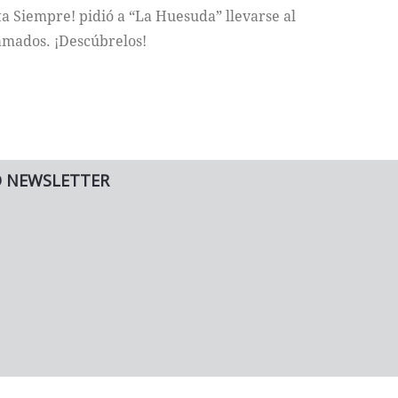
sta Siempre! pidió a “La Huesuda” llevarse al
amados. ¡Descúbrelos!
O NEWSLETTER