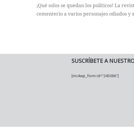
¡Qué solos se quedan los políticos! La revi
cementerio a varios personajes odiados y 
SUSCRÍBETE A NUESTR
[mc4wp_form id=”245066″]