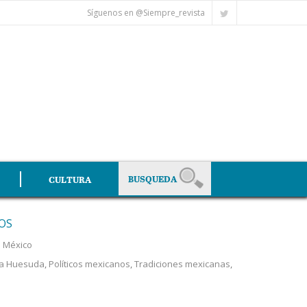
Síguenos en @Siempre_revista
CULTURA
COS
n México
a Huesuda
,
Políticos mexicanos
,
Tradiciones mexicanas
,