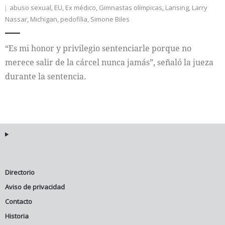
abuso sexual
,
EU
,
Ex médico
,
Gimnastas olímpicas
,
Lansing
,
Larry
Nassar
,
Michigan
,
pedofilia
,
Simone Biles
Internacional
Cultura
“Es mi honor y privilegio sentenciarle porque no
merece salir de la cárcel nunca jamás”, señaló la jueza
durante la sentencia.
Directorio
Aviso de privacidad
Contacto
Historia