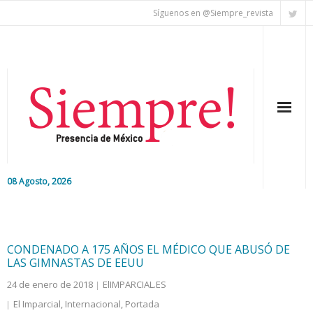
Síguenos en @Siempre_revista
08 Agosto, 2026
Inicio
Editorial
CONDENADO A 175 AÑOS EL MÉDICO QUE ABUSÓ DE
LAS GIMNASTAS DE EEUU
Nacional
24 de enero de 2018
ElIMPARCIAL.ES
El Imparcial
,
Internacional
,
Portada
Colaboradores