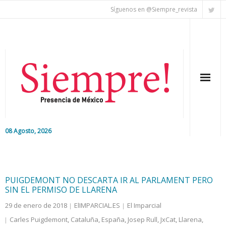
Síguenos en @Siempre_revista
08 Agosto, 2026
Inicio
Editorial
PUIGDEMONT NO DESCARTA IR AL PARLAMENT PERO
SIN EL PERMISO DE LLARENA
Nacional
29 de enero de 2018
ElIMPARCIAL.ES
El Imparcial
Carles Puigdemont
,
Cataluña
,
España
,
Josep Rull
,
JxCat
,
Llarena
,
Colaboradores