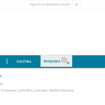
Síguenos en @Siempre_revista
CULTURA
A
da
e la semana
,
Lucha libre
,
Luchador
,
Maldad
,
Máscara
,