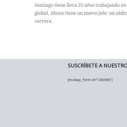
Santiago tiene lleva 25 años trabajando en
global. Ahora tiene un nuevo jefe: un sádi
carrera.
SUSCRÍBETE A NUESTR
[mc4wp_form id=”245066″]