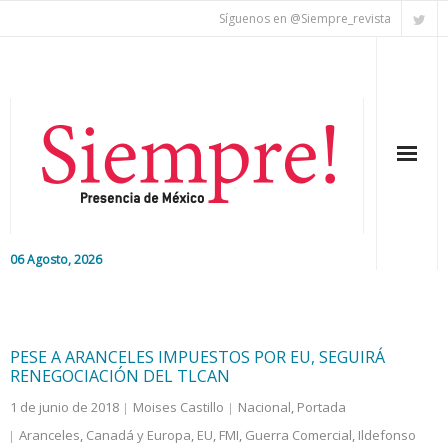
Síguenos en @Siempre_revista
06 Agosto, 2026
Inicio
Editorial
PESE A ARANCELES IMPUESTOS POR EU, SEGUIRÁ
RENEGOCIACIÓN DEL TLCAN
Nacional
1 de junio de 2018
Moises Castillo
Nacional
,
Portada
Aranceles
,
Canadá y Europa
,
EU
,
FMI
,
Guerra Comercial
,
Ildefonso
Colaboradores