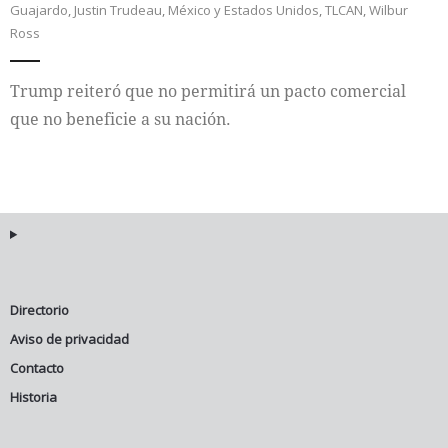
Guajardo
,
Justin Trudeau
,
México y Estados Unidos
,
TLCAN
,
Wilbur
Ross
Internacional
Trump reiteró que no permitirá un pacto comercial
Cultura
que no beneficie a su nación.
Directorio
Aviso de privacidad
Contacto
Historia