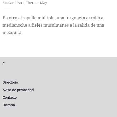
Scotland Yard
,
Theresa May
Internacional
En otro atropello múltiple, una furgoneta arrolló a
Cultura
medianoche a fieles musulmanes a la salida de una
mezquita.
Directorio
Aviso de privacidad
Contacto
Historia