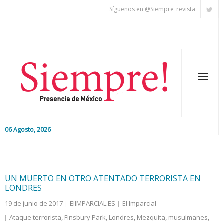
Síguenos en @Siempre_revista
06 Agosto, 2026
Inicio
Editorial
UN MUERTO EN OTRO ATENTADO TERRORISTA EN
LONDRES
Nacional
19 de junio de 2017
ElIMPARCIAL.ES
El Imparcial
Ataque terrorista
,
Finsbury Park
,
Londres
,
Mezquita
,
musulmanes
,
Colaboradores