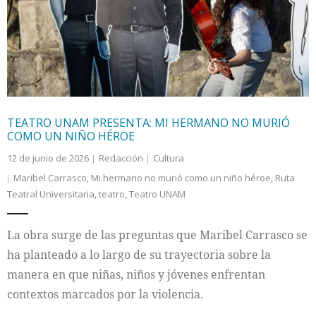
Internacional
Cultura
TEATRO UNAM PRESENTA: MI HERMANO NO MURIÓ
COMO UN NIÑO HÉROE
12 de junio de 2026
Redacción
Cultura
Maribel Carrasco
,
Mi hermano no murió como un niño héroe
,
Ruta
Teatral Universitaria
,
teatro
,
Teatro UNAM
La obra surge de las preguntas que Maribel Carrasco se
ha planteado a lo largo de su trayectoria sobre la
manera en que niñas, niños y jóvenes enfrentan
contextos marcados por la violencia.