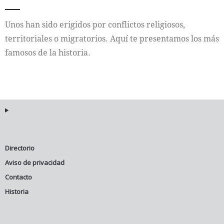
Internacional
Unos han sido erigidos por conflictos religiosos,
territoriales o migratorios. Aquí te presentamos los más
Cultura
famosos de la historia.
Directorio
Aviso de privacidad
Contacto
Historia