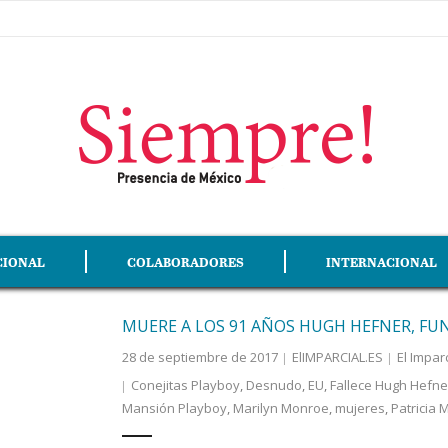
CIONAL
COLABORADORES
INTERNACIONAL
MUERE A LOS 91 AÑOS HUGH HEFNER, FU
28 de septiembre de 2017
ElIMPARCIAL.ES
El Imparc
Conejitas Playboy
,
Desnudo
,
EU
,
Fallece Hugh Hefne
Mansión Playboy
,
Marilyn Monroe
,
mujeres
,
Patricia 