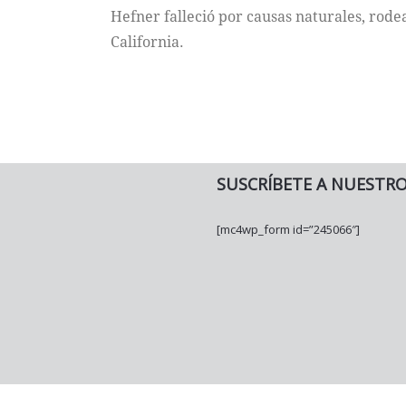
Hefner falleció por causas naturales, rode
California.
SUSCRÍBETE A NUESTR
[mc4wp_form id=”245066″]