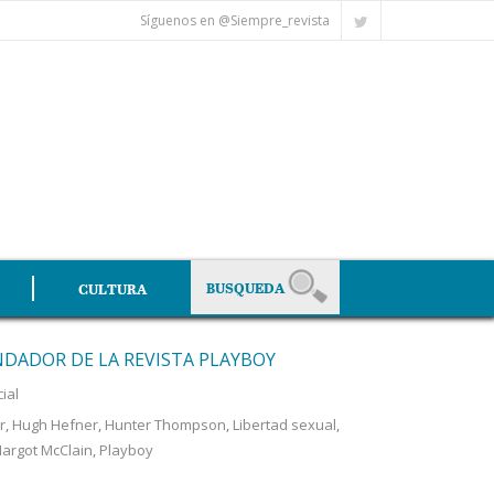
Síguenos en @Siempre_revista
CULTURA
NDADOR DE LA REVISTA PLAYBOY
ial
r
,
Hugh Hefner
,
Hunter Thompson
,
Libertad sexual
,
Margot McClain
,
Playboy