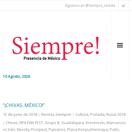
Síguenos en @Siempre_revista
10 Agosto, 2026
Inicio
Editorial
“¡CHIVAS, MÉXICO!”
15 de junio de 2018
Revista Siempre!
Cultura
,
Portada
,
Rusia 2018
Nacional
Chivas
,
FIFA FAN FEST
,
Grupo B
,
Guadalajara
,
Krestovski
,
Marruecos
vs Irán
Colaboradores
,
Nevsky Prospect
,
Paisanos
,
Plaza Konyushennaya
,
Putin
,