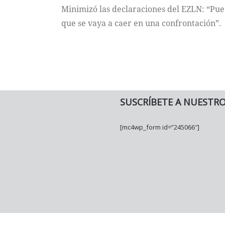
Minimizó las declaraciones del EZLN: “Pued
que se vaya a caer en una confrontación”.
SUSCRÍBETE A NUESTR
[mc4wp_form id=”245066″]