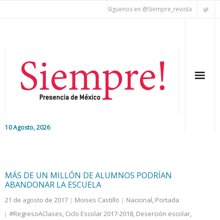
Síguenos en @Siempre_revista
10 Agosto, 2026
Inicio
Editorial
MÁS DE UN MILLÓN DE ALUMNOS PODRÍAN
ABANDONAR LA ESCUELA
Nacional
21 de agosto de 2017
Moises Castillo
Nacional
,
Portada
#RegresoAClases
,
Ciclo Escolar 2017-2018
,
Deserción escolar
,
Colaboradores