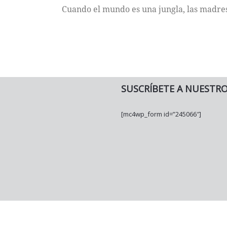
Cuando el mundo es una jungla, las madres
SUSCRÍBETE A NUESTR
[mc4wp_form id=”245066″]