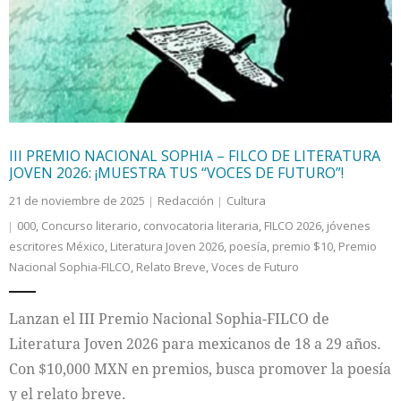
Internacional
Cultura
III PREMIO NACIONAL SOPHIA – FILCO DE LITERATURA
JOVEN 2026: ¡MUESTRA TUS “VOCES DE FUTURO”!
21 de noviembre de 2025
Redacción
Cultura
000
,
Concurso literario
,
convocatoria literaria
,
FILCO 2026
,
jóvenes
escritores México
,
Literatura Joven 2026
,
poesía
,
premio $10
,
Premio
Nacional Sophia-FILCO
,
Relato Breve
,
Voces de Futuro
Lanzan el III Premio Nacional Sophia-FILCO de
Literatura Joven 2026 para mexicanos de 18 a 29 años.
Con $10,000 MXN en premios, busca promover la poesía
y el relato breve.