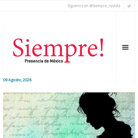
Síguenos en @Siempre_revista
09 Agosto, 2026
Inicio
Editorial
Nacional
Colaboradores