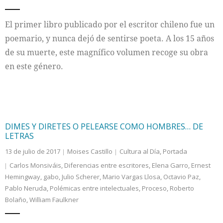
Internacional
El primer libro publicado por el escritor chileno fue un
poemario, y nunca dejó de sentirse poeta. A los 15 años
Cultura
de su muerte, este magnífico volumen recoge su obra
en este género.
DIMES Y DIRETES O PELEARSE COMO HOMBRES… DE
LETRAS
13 de julio de 2017
Moises Castillo
Cultura al Día
,
Portada
Carlos Monsiváis
,
Diferencias entre escritores
,
Elena Garro
,
Ernest
Hemingway
,
gabo
,
Julio Scherer
,
Mario Vargas Llosa
,
Octavio Paz
,
Pablo Neruda
,
Polémicas entre intelectuales
,
Proceso
,
Roberto
Bolaño
,
William Faulkner