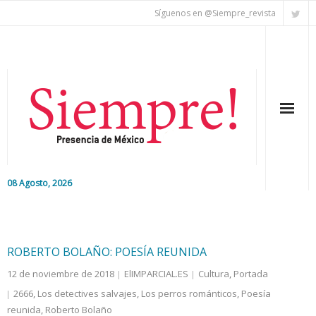
Síguenos en @Siempre_revista
08 Agosto, 2026
Inicio
Editorial
ROBERTO BOLAÑO: POESÍA REUNIDA
12 de noviembre de 2018
ElIMPARCIAL.ES
Cultura
,
Portada
Nacional
2666
,
Los detectives salvajes
,
Los perros románticos
,
Poesía
reunida
Colaboradores
,
Roberto Bolaño